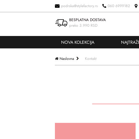
podrska@stylefactory.rs
060 6999182
BESPLATNA DOSTAVA
preko 3.990 RSD
NOVA KOLEKCIJA
NAJTRAŽ
Naslovna
Kontakt