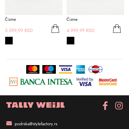
Čizme
Čizme
5.599,99 RSD
4.999,99 RSD
podrska@stylefactory.rs