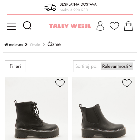
BESPLATNA DOSTAVA
preko 3.990 RSD
Čizme
naslovna
Ostalo
Filteri
Sortiraj po: