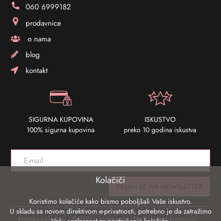
060 6999182
prodavnice
o nama
blog
kontakt
SIGURNA KUPOVINA
ISKUSTVO
100% sigurna kupovina
preko 10 godina iskustva
Kolačiči
PRIJAVI SE NA NEWSLETTER
Koristimo kolačiće kako bismo poboljšali Vaše iskustvo.
U skladu sa novom direktivom e-privatnosti, potrebno je da zatražimo
Politika kolačića
Politika privatnosti
Opšti uslovi kupovine