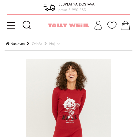
BESPLATNA DOSTAVA
preko 3.990 RSD
Naslovna
Odeća
Haljine