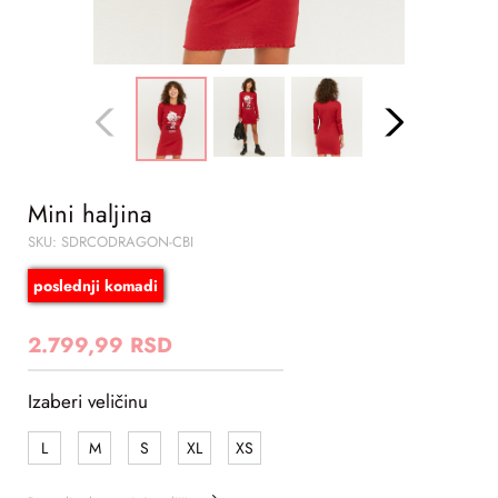
Mini haljina
SKU: SDRCODRAGON-CBI
poslednji komadi
2.799,99 RSD
Izaberi veličinu
L
M
S
XL
XS