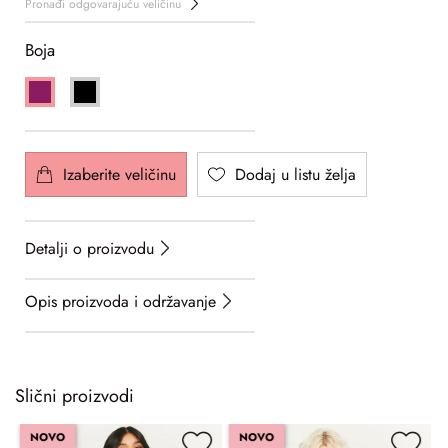
Pronađi odgovarajuću veličinu
Boja
Izaberite veličinu
Dodaj u listu želja
Detalji o proizvodu
Opis proizvoda i održavanje
Slični proizvodi
NOVO
NOVO