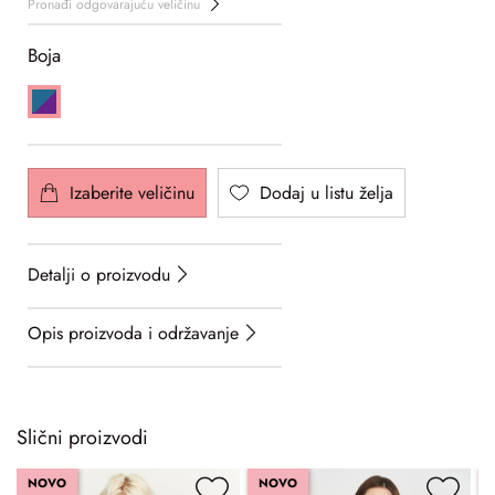
Pronađi odgovarajuću veličinu
Boja
Izaberite veličinu
Dodaj u listu želja
Detalji o proizvodu
Opis proizvoda i održavanje
Slični proizvodi
NOVO
NOVO