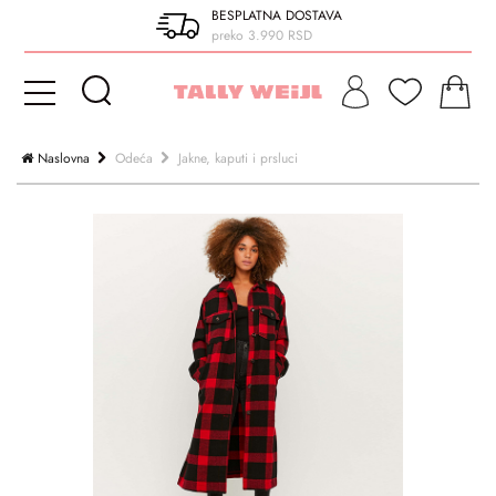
BESPLATNA DOSTAVA
preko 3.990 RSD
Naslovna
Odeća
Jakne, kaputi i prsluci