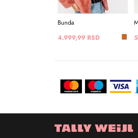
Bunda
M
4.999,99 RSD
5