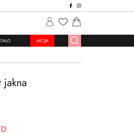
STALO
AKCIJA
 jakna
SD