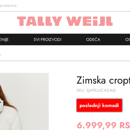
prodavnice
ENIJE
SVI PROIZVODI
ODEĆA
O
i
Zimska cropt
SKU: SJAPELUCAS-AQ
poslednji komadi
6.999,99 R