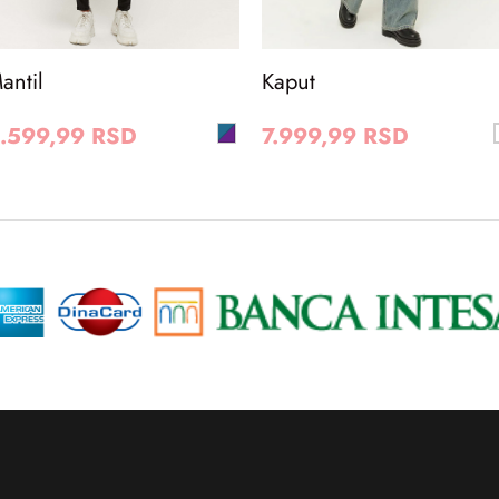
antil
Kaput
.599,99 RSD
7.999,99 RSD