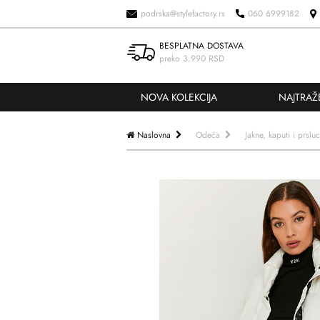
podrska@stylefactory.rs
060 6999182
BESPLATNA DOSTAVA
preko 3.990 RSD
NOVA KOLEKCIJA
NAJTRAŽ
Naslovna
Odeća
Jakne, kaputi i prsluc