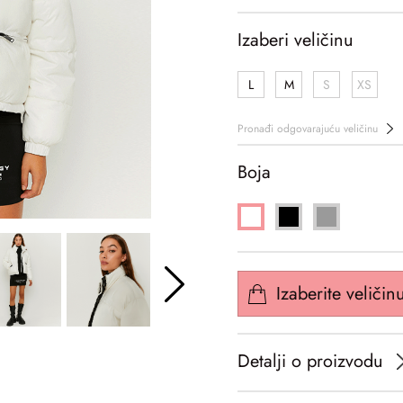
Izaberi veličinu
L
M
S
XS
Pronađi odgovarajuću veličinu
Boja
Izaberite veličin
Detalji o proizvodu