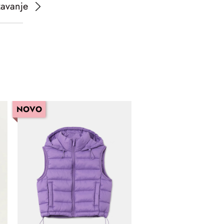
žavanje
NOVO