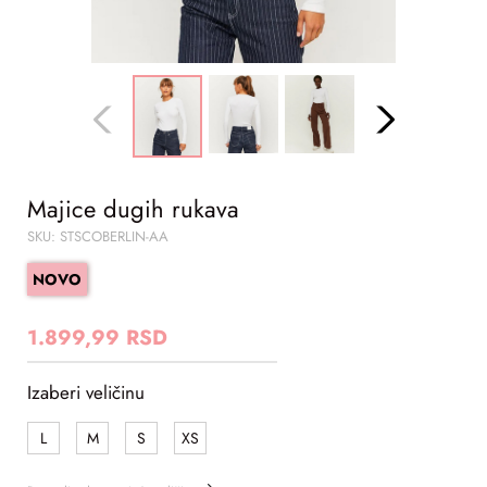
Majice dugih rukava
SKU: STSCOBERLIN-AA
NOVO
1.899,99 RSD
Izaberi veličinu
L
M
S
XS