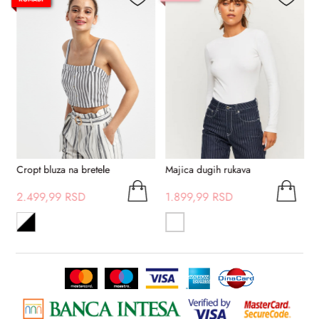
Cropt bluza na bretele
Majica dugih rukava
D
2.499,99 RSD
1.899,99 RSD
1