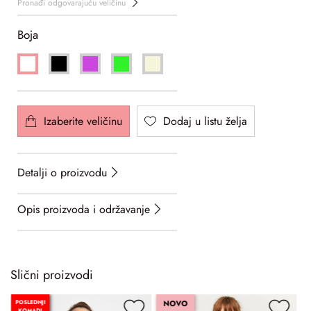
Pronađi odgovarajuću veličinu
Boja
Izaberite veličinu
Dodaj u listu želja
Detalji o proizvodu
Opis proizvoda i održavanje
Slični proizvodi
POSLEDNJI
NOVO
KOMADI