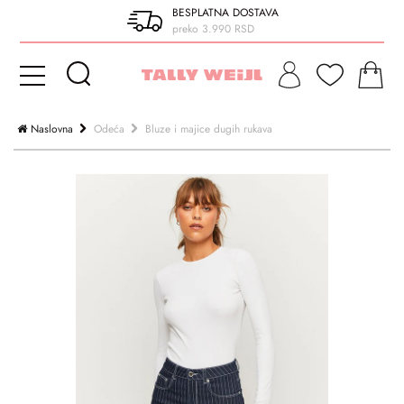
BESPLATNA DOSTAVA
preko 3.990 RSD
Naslovna
Odeća
Bluze i majice dugih rukava