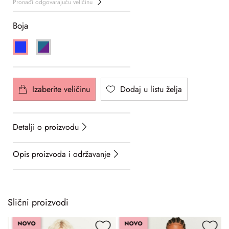
Pronađi odgovarajuću veličinu
Boja
Izaberite veličinu
Dodaj u listu želja
Detalji o proizvodu
Opis proizvoda i održavanje
Slični proizvodi
NOVO
NOVO