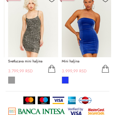
Svetlucava mini haljina
Mini haljina
M
3.799,99 RSD
3.999,99 RSD