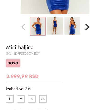
Mini haljina
SKU: SDRPETOGOV-ECY
NOVO
3.999,99 RSD
Izaberi veličinu
L
M
S
XS