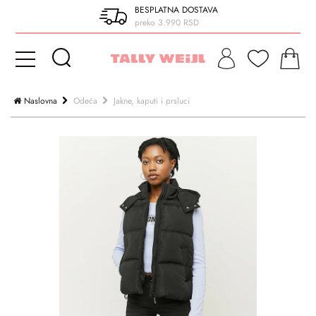
BESPLATNA DOSTAVA
preko 3.990 RSD
Naslovna
Odeća
Jakne, kaputi i prsluci