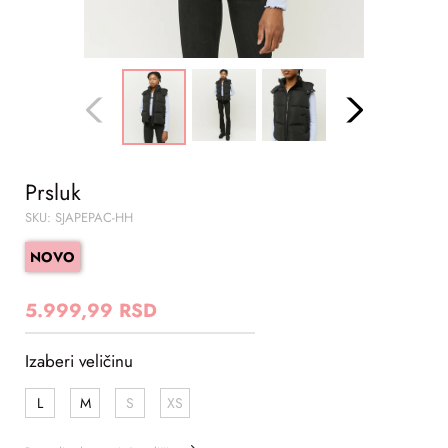
Prsluk
SKU: SJAPEPAC-HH
NOVO
5.999,99 RSD
Izaberi veličinu
L
M
S
XS