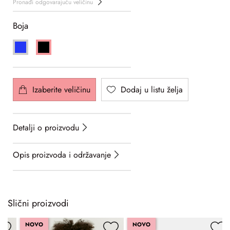
Pronađi odgovarajuću veličinu
Boja
Izaberite veličinu
Dodaj u listu želja
Detalji o proizvodu
Opis proizvoda i održavanje
Slični proizvodi
NOVO
NOVO