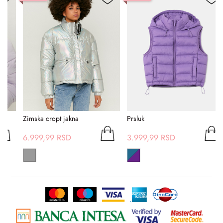
Zimska cropt jakna
Prsluk
P
6.999,99 RSD
3.999,99 RSD